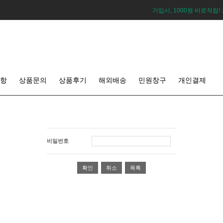
가입시, 1000원 바로적립!
항
상품문의
상품후기
해외배송
민원창구
개인결제
비밀번호
확인
취소
목록