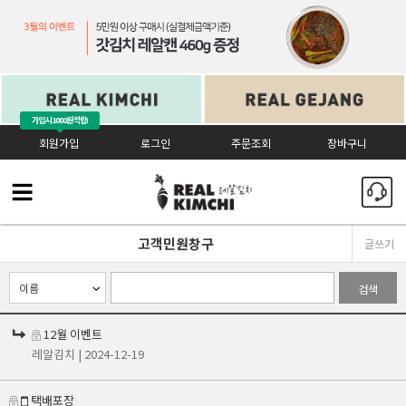
가입시
1000원 적립!
회원가입
로그인
주문조회
장바구니
고객민원창구
글쓰기
검색
12월 이벤트
레알김치
| 2024-12-19
택배포장