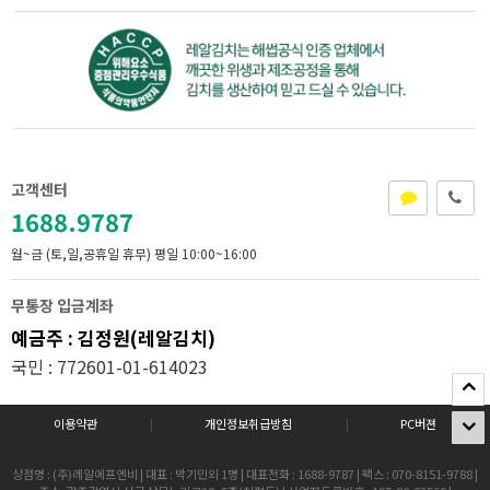
고객센터
1688.9787
월~금 (토,일,공휴일 휴무)
평일 10:00~16:00
무통장 입금계좌
예금주 : 김정원(레알김치)
국민 : 772601-01-614023
이용약관
|
개인정보취급방침
|
PC버젼
상점명 : (주)레알에프엔비
|
대표 : 박기민외 1명
|
대표전화 : 1688-9787
|
팩스 : 070-8151-9788
|