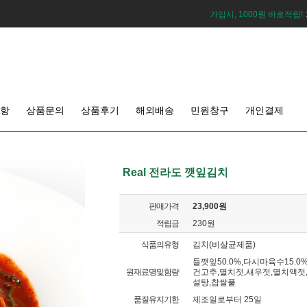
가입시, 1000원 바로적립!
항
상품문의
상품후기
해외배송
민원창구
개인결제
Real 전라도 깻잎김치
판매가격
23,900원
적립금
230원
식품의유형
김치(비살균제품)
들깻잎50.0%,다시마육수15.0%
원재료명및함량
건고추,멸치젓,새우젓,멸치액젓,
설탕,찹쌀풀
품질유지기한
제조일로부터 25일