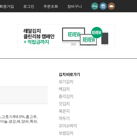
회원가입
로그인
주문조회
장바구니
,고춧가루8.0%,홍고추,
마늘,생강,배,양파,쪽파,