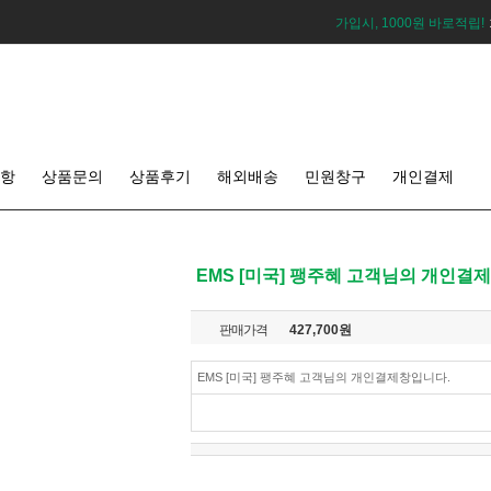
가입시, 1000원 바로적립!
항
상품문의
상품후기
해외배송
민원창구
개인결제
EMS [미국] 팽주혜 고객님의 개인결
판매가격
427,700
원
EMS [미국] 팽주혜 고객님의 개인결제창입니다.