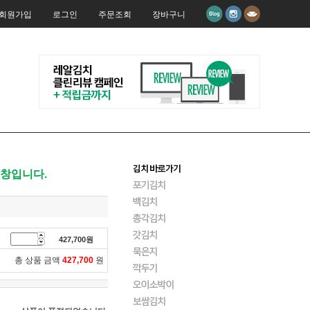
회원가입
로그인
주문조회
장바구니
제창입니다.
427,700
원
총 상품 금액
427,700
원