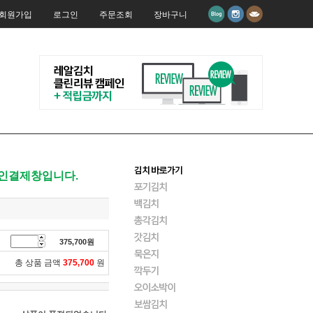
회원가입
로그인
주문조회
장바구니
개인결제창입니다.
375,700
원
총 상품 금액
375,700
원