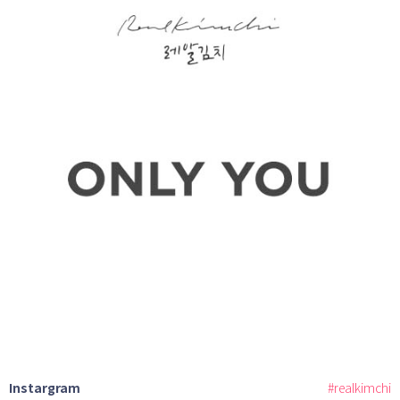
Instargram
#realkimchi