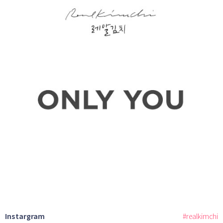
Instargram
#realkimchi