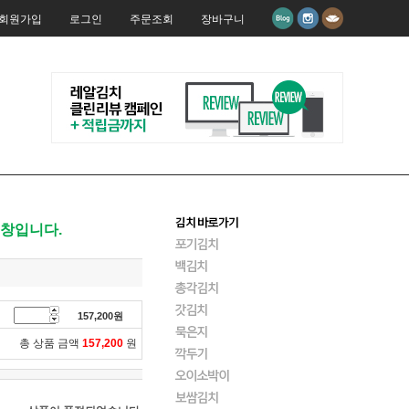
회원가입
로그인
주문조회
장바구니
제창입니다.
157,200
원
총 상품 금액
157,200
원