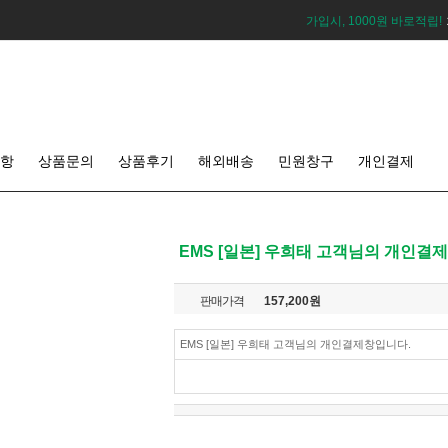
가입시, 1000원 바로적립!
항
상품문의
상품후기
해외배송
민원창구
개인결제
EMS [일본] 우희태 고객님의 개인결
판매가격
157,200
원
EMS [일본] 우희태 고객님의 개인결제창입니다.