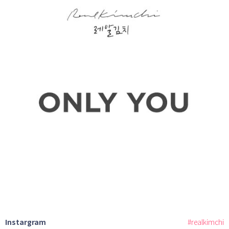
Instargram
#realkimchi