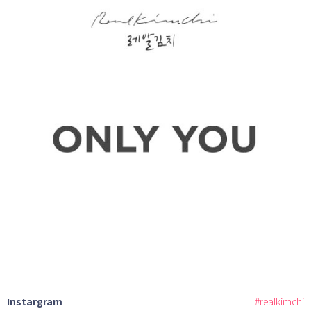
Instargram
#realkimchi