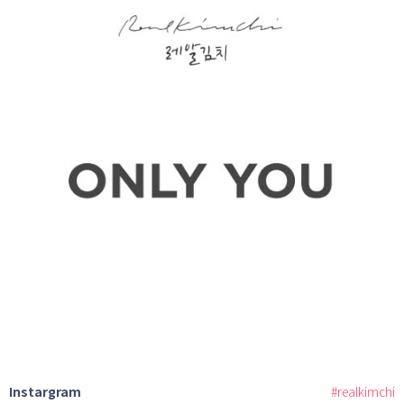
Instargram
#realkimchi