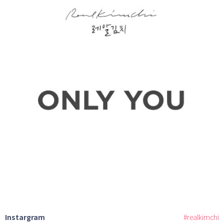
Instargram
#realkimchi